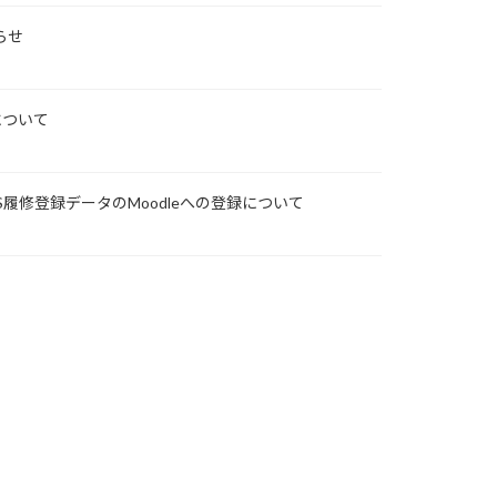
らせ
について
S履修登録データのMoodleへの登録について