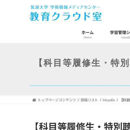
コ
ナ
ン
ビ
テ
ゲ
ン
ー
ツ
シ
ホーム
学習管理
Home
manab
へ
ョ
ス
ン
キ
に
ッ
移
【科目等履修生・特別
プ
動
トップページコンテンツ
投稿リスト
Moodle
【科目
【科目等履修生・特別聴