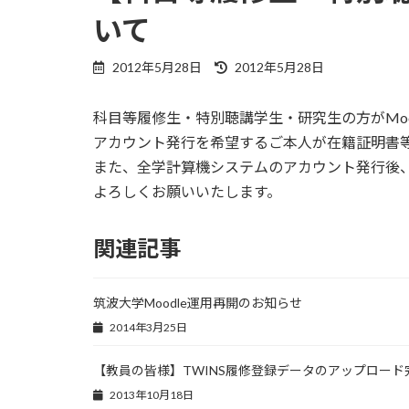
いて
最
2012年5月28日
2012年5月28日
終
更
科目等履修生・特別聴講学生・研究生の方がMo
新
日
アカウント発行を希望するご本人が在籍証明書
時
また、全学計算機システムのアカウント発行後、
:
よろしくお願いいたします。
関連記事
筑波大学Moodle運用再開のお知らせ
2014年3月25日
【教員の皆様】TWINS履修登録データのアップロー
2013年10月18日