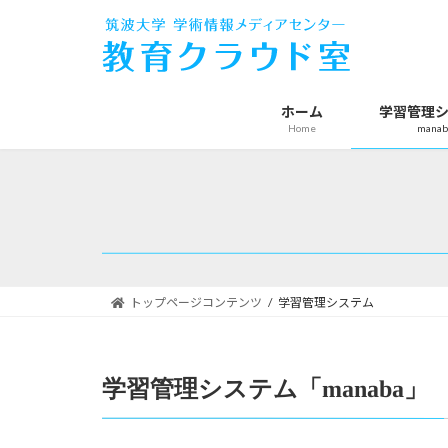
コ
ナ
ン
ビ
テ
ゲ
ン
ー
ツ
シ
ホーム
学習管理
Home
manab
へ
ョ
ス
ン
キ
に
ッ
移
プ
動
トップページコンテンツ
学習管理システム
学習管理システム「manaba」