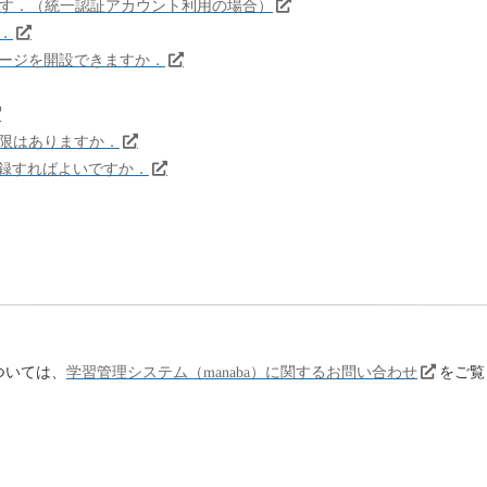
出ます．（統一認証アカウント利用の場合）
．
ページを開設できますか．
上限はありますか．
修登録すればよいですか．
ついては、
学習管理システム（manaba）に関するお問い合わせ
をご覧