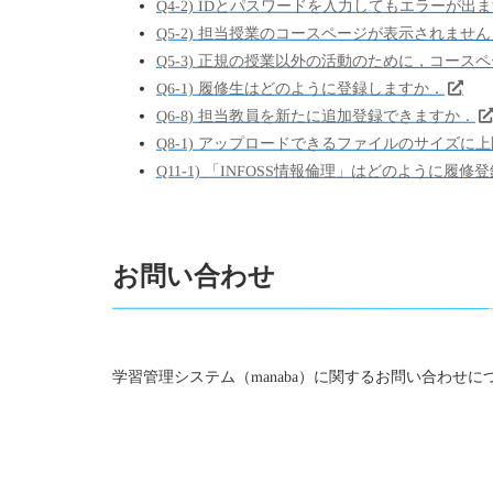
Q4-2) IDとパスワードを入力してもエラーが
Q5-2) 担当授業のコースページが表示されません
Q5-3) 正規の授業以外の活動のために，コース
Q6-1) 履修生はどのように登録しますか．
Q6-8) 担当教員を新たに追加登録できますか．
Q8-1) アップロードできるファイルのサイズに
Q11-1) 「INFOSS情報倫理」はどのように履
お問い合わせ
学習管理システム（manaba）に関するお問い合わせに