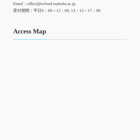
Email：office@ecloud.tsukuba.ac.jp
受付期間：平日9：00～12：00, 13：15～17：00
Access Map