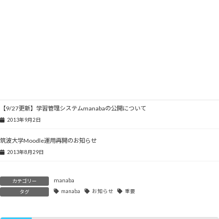
【教員の皆様】TWINS履修登録データのアップロード完了についてのご報告
2013年10月9日
【10/8更新】メールシステム復旧のお知らせ
2013年10月3日
manaba説明会の開催
2013年9月2日
【9/27更新】学習管理システムmanabaの公開について
2013年9月2日
筑波大学Moodle運用再開のお知らせ
2013年8月29日
manaba
カテゴリー
manaba
お知らせ
重要
タグ