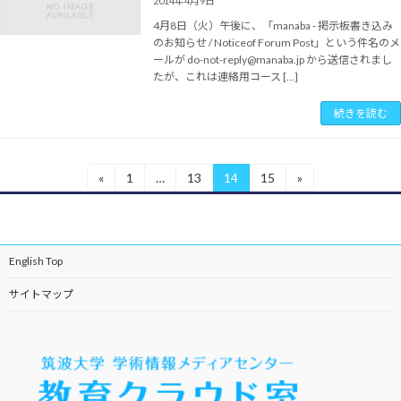
2014年4月9日
4月8日（火）午後に、「manaba - 掲示板書き込み
のお知らせ / Noticeof Forum Post」という件名のメ
ールが do-not-reply@manaba.jp から送信されまし
たが、これは連絡用コース […]
続きを読む
投
«
1
…
13
14
15
»
固
固
固
固
定
定
定
定
稿
ペ
ペ
ペ
ペ
ー
ー
ー
ー
の
ジ
ジ
ジ
ジ
English Top
ペ
ー
サイトマップ
ジ
送
り