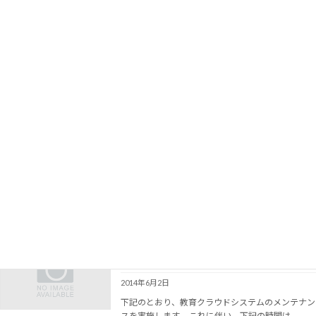
5:30～7:30頃 【影 […]
続きを読む
6月26日（木） 教育クラウドシステムのメ
OCW新着情報
ンテナンスを実施します
2014年6月20日
下記のとおり、教育クラウドシステムのメンテナン
スを実施します。 これに伴い、下記の時間は
TSUKUBA OCWサイトの閲覧ができなくなります
のでご注意ください。 記
日時：2014年6月26日(木) […]
続きを読む
6月4日（水） 教育クラウドシステムのメ
OCW新着情報
ンテナンスを実施します
2014年6月2日
下記のとおり、教育クラウドシステムのメンテナン
スを実施します。 これに伴い、下記の時間は