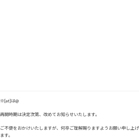
学習管理システム（manaba）に関する各種申請
学習管理システム（manaba）に関するお問い合わせ
動画掲載 相談フォーム (System2022)
遠隔講義 申し込みフォーム (System2022)
また、下記のメールアドレスにおけるお問い合わせ対応を一時的に停止
いたします。
support-manaba[at]ecloud.tsukuba.ac.jp
support-vls[at]ecloud.tsukuba.ac.jp
support-ocw[at]ecloud.tsukuba.ac.jp
office[at]ecloud.tsukuba.ac.jp
※[at]は@
再開時期は決定次第、改めてお知らせいたします。
ご不便をおかけいたしますが、何卒ご理解賜りますようお願い申し上げ
ます。