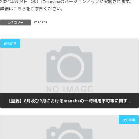
2024年9月4日（水）にmanabaのバージョンアップが実施されます。
新
詳細は
こちら
をご参照ください。
日
時
:
manaba
カテゴリー
前の記事
【重要】8月及び9月におけるmanabaの一時利用不可等に関するお知らせ
2024年8月5日
次の記事