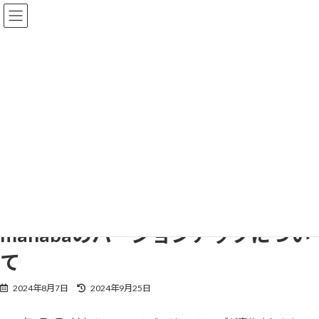
コ
ナ
ン
ビ
テ
ゲ
ン
ー
ツ
シ
へ
ョ
manabaのバージョンアッ
ス
ン
キ
に
プについて
ッ
移
プ
動
トップページコンテンツ
投稿リスト
manaba
manabaのバージョンアップについて
manabaのバージョンアップについ
て
最
2024年8月7日
2024年9月25日
終
更