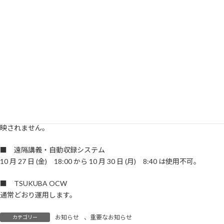
2023年10月28日(土)、29日(日)に実施される全学停電のため、教育クラ
新
ウド室では次のとおりシステムの運用休止等を予定しておりますのでご
日
時
協力願います。
:
■ 学習管理システム (manaba)
通常どおり運用します。
ただし、10 月 27 日 (金) 18:00 から 10 月 30 日 (月) 8:40 の間、
movie ボタンの先の動画を視聴することができません。
TWINS の休止期間中（
https://twins.tsukuba.ac.jp/
）は、コースニュー
スの「休講情報」や「その他のお知らせ」を TWINS の WEB 掲示板に
掲載することができません。また、TWINS の履修情報は manaba に反
映されません。
■ 遠隔講義・自動収録システム
10 月 27 日 (金) 18:00 から 10 月 30 日 (月) 8:40 は使用不可。
■ TSUKUBA OCW
通常どおり運用します。
お知らせ
、
重要なお知らせ
カテゴリー