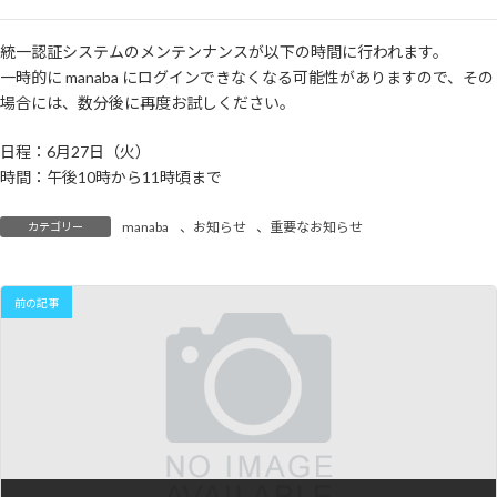
終
更
統一認証システムのメンテンナンスが以下の時間に行われます。
新
一時的に manaba にログインできなくなる可能性がありますので、その
日
時
場合には、数分後に再度お試しください。
:
日程：6月27日（火）
時間：午後10時から11時頃まで
manaba
、
お知らせ
、
重要なお知らせ
カテゴリー
前の記事