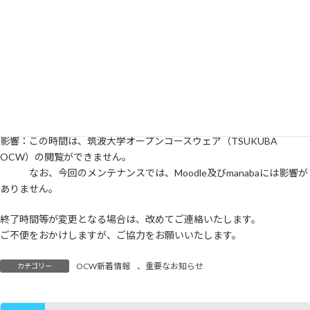
終
更
下記のとおり、教育クラウドシステムのメンテナンスを実施します。
新
これに伴い、下記の時間はTSUKUBA OCWサイトの閲覧ができなくな
日
時
りますのでご注意ください。
:
記
日時：2014年1月21日(火) 9:00 ～ 17:00 の間
影響：この時間は、筑波大学オープンコースウェア（TSUKUBA
OCW）の閲覧ができません。
なお、今回のメンテナンスでは、Moodle及びmanabaには影響が
ありません。
終了時間等が変更となる場合は、改めてご連絡いたします。
ご不便をおかけしますが、ご協力をお願いいたします。
OCW新着情報
、
重要なお知らせ
カテゴリー