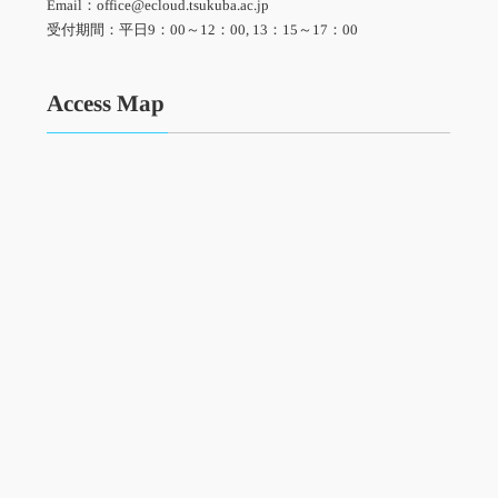
Email：office@ecloud.tsukuba.ac.jp
受付期間：平日9：00～12：00, 13：15～17：00
Access Map